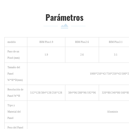
Parámetros
modelo
BIM Plus1.9
BIM Plus2.6
BIM Plus3.1
Paso de un
1.9
2.6
3.1
Pixel (mm)
Tamaño del
Panel
1000*250*42/750*250*42/500*
W*H*D(mm)
Resolución de
512*128/384*128/256*128
384*96/288*96/192*96
320*80/240*80/160*8
Panel W*H
Tipo y
Material del
Aluminio
Panel
Peso del Panel