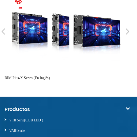
BIM Plus-X Series (en Inglés)
BI
Productos
VTⅡ Serie(COB LED )
VAⅢ Serie