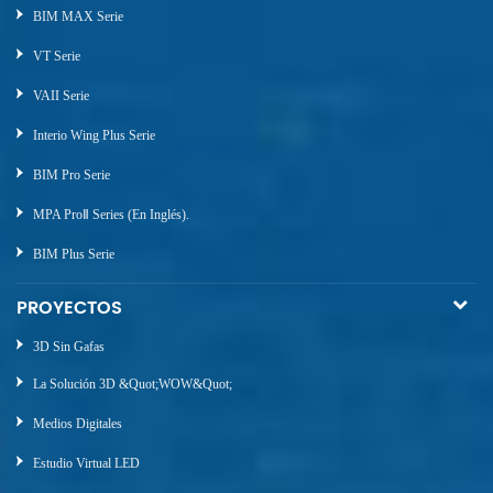
BIM MAX Serie
VT Serie
VAII Serie
Interio Wing Plus Serie
BIM Pro Serie
MPA ProⅡ Series (en Inglés).
BIM Plus Serie
PROYECTOS
3D Sin Gafas
La Solución 3D &quot;WOW&quot;
Medios Digitales
Estudio Virtual LED