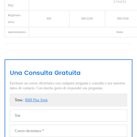
5.7/4.2/3.1
(Kg)
Brightness
800
800/3500
900/3500
(nits)
mantenimiento
frente
Una Consulta Gratuita
Envíenos un correo electrónico con cualquier pregunta o consulta o use nuestros
datos de contacto. Con mucho gusto de responder sus preguntas.
Tema :
BIM Plus Serie