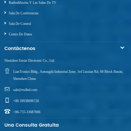
Radiodifusión Y Las Salas De TV
Sala De Conferencias
Sala De Control
Centro De Datos
Contáctenos
Shenzhen Eastar Electronic Co., Ltd.
LianTronics Bldg., Antongda Industrial Zone, 3rd Liuxian Rd, 68 Block Baoan,
Shenzhen China
sale@esdled.com
+86 18938696726
+86-755-33687666
Una Consulta Gratuita