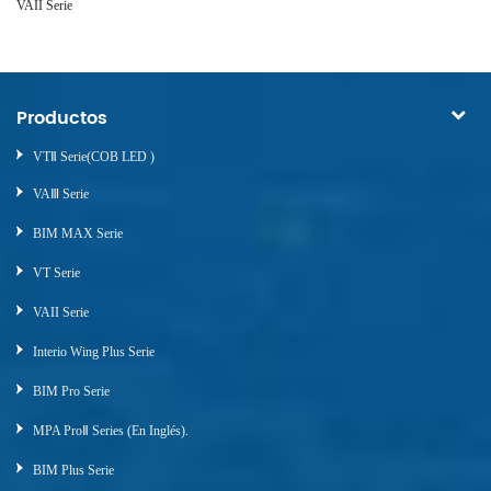
VAII Serie
VA
Productos
VTⅡ Serie(COB LED )
VAⅢ Serie
BIM MAX Serie
VT Serie
VAII Serie
Interio Wing Plus Serie
BIM Pro Serie
MPA ProⅡ Series (en Inglés).
BIM Plus Serie